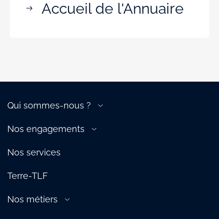
Accueil de l'Annuaire
Qui sommes-nous ?
A propos de la filière
Nos engagements
Gouvernance
Transition énergétique
Nos équipes
Nos services
Compétitivité de la filière
Nos services
Attractivité de la filière
Terre-TLF
Écosystème
Partenaires
Nos métiers
Aérien