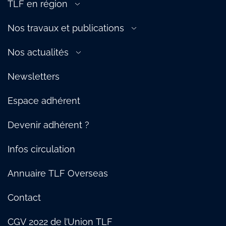
TLF en région
Douane
TLF Est
Ferroviaire
Nos travaux et publications
TLF Ile-de-France, Centre & Ouest
Fluvial
L’Essentiel 2022
TLF Normandie
Nos actualités
Maritime
Logistique urbaine : notre Manifeste
TLF Auvergne-Rhône-Alpes & Bourgogne
Presse
Supply Chain
Protection des salariés : notre guide des bonnes pratiques
Newsletters
TLF Hauts-de-France
Témoignages
Social
TLF Méditerranée
Nos temps forts
TRM
Espace adhérent
TLF Sud-Ouest
Webinaire
TLF Pays de Savoie
Devenir adhérent ?
Infos circulation
Annuaire TLF Overseas
Contact
CGV 2022 de l’Union TLF