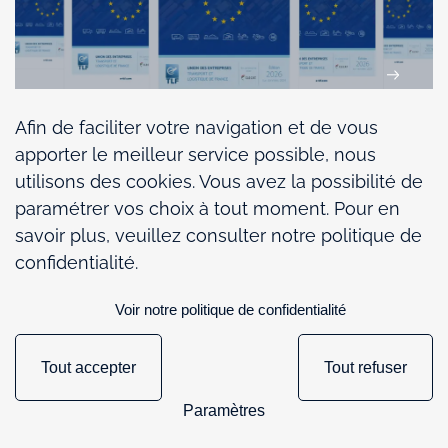
Afin de faciliter votre navigation et de vous
apporter le meilleur service possible, nous
Conjoncture du transport routier de
utilisons des cookies. Vous avez la possibilité de
marchandises : une activité qui résiste
paramétrer vos choix à tout moment. Pour en
dans un environnement toujours sous
savoir plus, veuillez consulter notre politique de
tension
confidentialité.
Voir notre politique de confidentialité
Tout accepter
Tout refuser
167
ÉTUDE ! Le transport de
Paramètres
marchandises et la logistique, pilier de