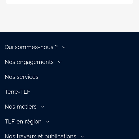
Qui sommes-nous ?
A propos de la filière
Nos engagements
Gouvernance
Transition énergétique
Nos équipes
Nos services
Compétitivité de la filière
Nos services
Attractivité de la filière
Terre-TLF
Écosystème
Partenaires
Nos métiers
Aérien
TLF en région
Douane
TLF Est
Ferroviaire
Nos travaux et publications