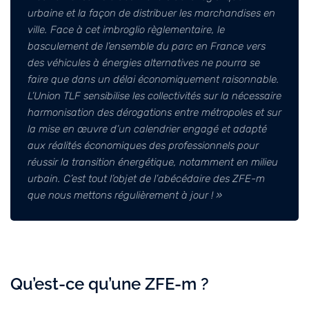
urbaine et la façon de distribuer les marchandises en
ville. Face à cet imbroglio règlementaire, le
basculement de l’ensemble du parc en France vers
des véhicules à énergies alternatives ne pourra se
faire que dans un délai économiquement raisonnable.
L’Union TLF sensibilise les collectivités sur la nécessaire
harmonisation des dérogations entre métropoles et sur
la mise en œuvre d’un calendrier engagé et adapté
aux réalités économiques des professionnels pour
réussir la transition énergétique, notamment en milieu
urbain. C’est tout l’objet de l’abécédaire des ZFE-m
que nous mettons régulièrement à jour ! »
Qu’est-ce qu’une ZFE-m ?