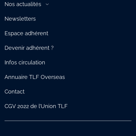
TLF Normandie
Nos actualités
Maritime
Logistique urbaine : notre Manifeste
TLF Auvergne-Rhône-Alpes & Bourgogne
Presse
Supply Chain
Protection des salariés : notre guide des bonnes pratiques
Newsletters
TLF Hauts-de-France
Témoignages
Social
TLF Méditerranée
Nos temps forts
TRM
Espace adhérent
TLF Sud-Ouest
Webinaire
TLF Pays de Savoie
Devenir adhérent ?
Infos circulation
Annuaire TLF Overseas
Contact
CGV 2022 de l’Union TLF