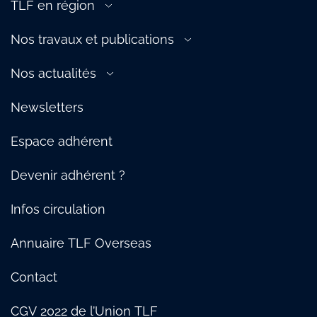
TLF en région
Douane
TLF Est
Ferroviaire
Nos travaux et publications
TLF Ile-de-France, Centre & Ouest
Fluvial
L’Essentiel 2022
TLF Normandie
Nos actualités
Maritime
Logistique urbaine : notre Manifeste
TLF Auvergne-Rhône-Alpes & Bourgogne
Presse
Supply Chain
Protection des salariés : notre guide des bonnes pratiques
Newsletters
TLF Hauts-de-France
Témoignages
Social
TLF Méditerranée
Nos temps forts
TRM
Espace adhérent
TLF Sud-Ouest
Webinaire
TLF Pays de Savoie
Devenir adhérent ?
Infos circulation
Annuaire TLF Overseas
Contact
CGV 2022 de l’Union TLF