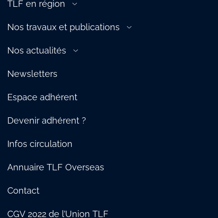
TLF en région
Douane
TLF Est
Ferroviaire
Nos travaux et publications
TLF Ile-de-France, Centre & Ouest
Fluvial
L’Essentiel 2022
TLF Normandie
Nos actualités
Maritime
Logistique urbaine : notre Manifeste
TLF Auvergne-Rhône-Alpes & Bourgogne
Presse
Supply Chain
Protection des salariés : notre guide des bonnes pratiques
Newsletters
TLF Hauts-de-France
Témoignages
Social
TLF Méditerranée
Nos temps forts
TRM
Espace adhérent
TLF Sud-Ouest
Webinaire
TLF Pays de Savoie
Devenir adhérent ?
Infos circulation
Annuaire TLF Overseas
Contact
CGV 2022 de l’Union TLF