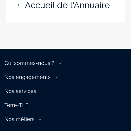
Accueil de l'Annuaire
Qui sommes-nous ?
A propos de la filière
Nos engagements
Gouvernance
Transition énergétique
Nos équipes
Nos services
Compétitivité de la filière
Nos services
Attractivité de la filière
Terre-TLF
Écosystème
Partenaires
Nos métiers
Aérien