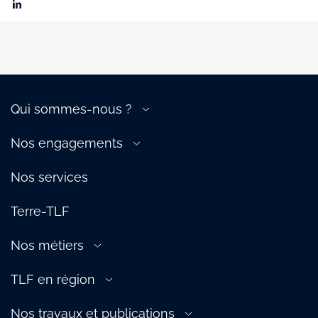
Qui sommes-nous ?
A propos de la filière
Nos engagements
Gouvernance
Transition énergétique
Nos équipes
Nos services
Compétitivité de la filière
Nos services
Attractivité de la filière
Terre-TLF
Écosystème
Partenaires
Nos métiers
Aérien
TLF en région
Douane
TLF Est
Ferroviaire
Nos travaux et publications