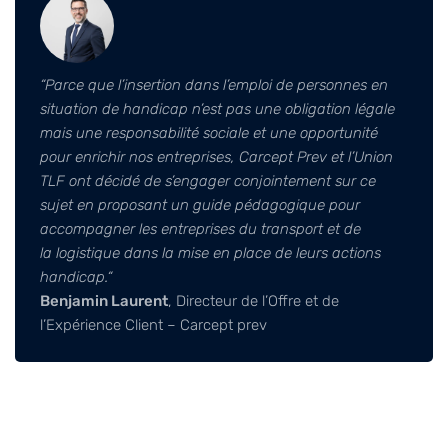
“
Parce que l’insertion dans l’emploi de personnes en
situation de handicap n’est pas une
obligation légale
mais une responsabilité sociale et une opportunité
pour enrichir nos
entreprises, Carcept Prev et l’Union
TLF ont décidé de s’engager conjointement sur ce
sujet
en proposant un guide pédagogique pour
accompagner les entreprises du transport et de
la
logistique dans la mise en place de leurs actions
handicap.
“
Benjamin Laurent
, Directeur de l’Offre et de
l’Expérience Client – Carcept prev