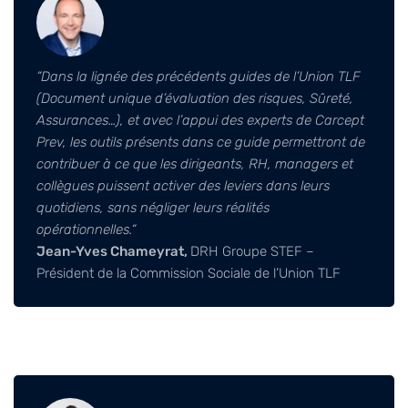
“
Dans la lignée des précédents guides de l’Union TLF
(Document unique d’évaluation des
risques, Sûreté,
Assurances…), et avec l’appui des experts de Carcept
Prev, les outils présents
dans ce guide permettront de
contribuer à ce que les dirigeants, RH, managers et
collègues
puissent activer des leviers dans leurs
quotidiens, sans négliger leurs réalités
opérationnelles.
“
Jean-Yves Chameyrat,
DRH Groupe STEF –
Président de la Commission Sociale de l’Union TLF