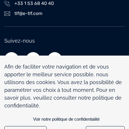
+33 1 53 68 40 40
tlf@e-tlf.com
Suivez-nous
Afin de faciliter votre navigation et de vous
apporter le meilleur service possible, nous
utilisons des cookies. Vous avez la possibilité de
paramétrer vos choix à tout moment. Pour en
Politique de confidentialité
savoir plus, veuillez consulter notre politique de
Mentions légales
confidentialité.
Politique de gestion des cookies
Voir notre politique de confidentialité
Paramétrage des cookies