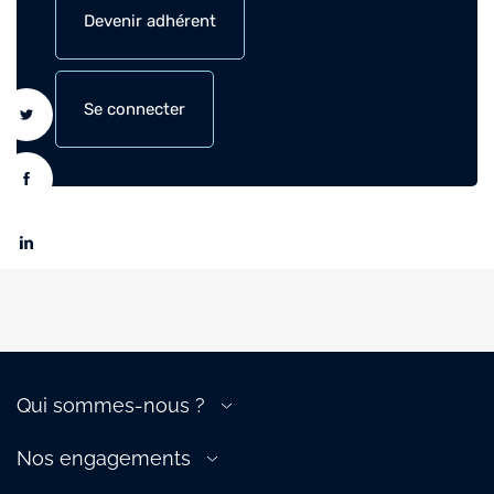
Devenir adhérent
Se connecter
Qui sommes-nous ?
A propos de la filière
Nos engagements
Gouvernance
Transition énergétique