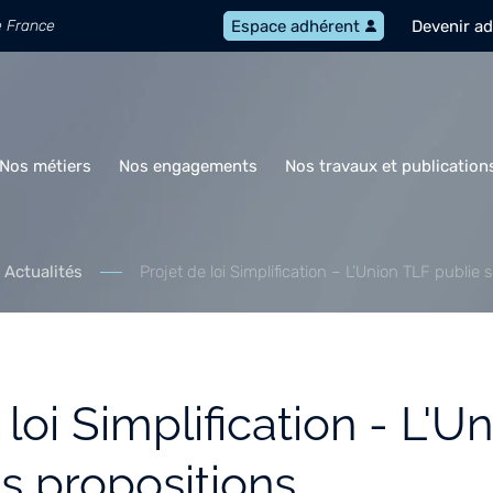
e France
Devenir a
Espace adhérent
Nos métiers
Nos engagements
Nos travaux et publication
Actualités
Projet de loi Simplification – L’Union TLF publie 
 loi Simplification - L'U
s propositions