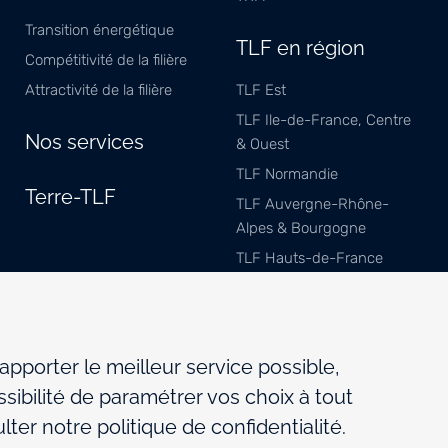
Transition énergétique
TLF en région
Compétitivité de la filière
Attractivité de la filière
TLF Est
TLF Ile-de-France, Centre
Nos services
& Ouest
TLF Normandie
Terre-TLF
TLF Auvergne-Rhône-
Alpes & Bourgogne
TLF Hauts-de-France
TLF Méditerranée
TLF Sud-Ouest
TLF Pays de Savoie
 apporter le meilleur service possible,
sibilité de paramétrer vos choix à tout
ter notre politique de confidentialité.