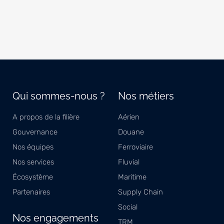
Qui sommes-nous ?
Nos métiers
A propos de la filière
Aérien
Gouvernance
Douane
Nos équipes
Ferroviaire
Nos services
Fluvial
Écosystème
Maritime
Partenaires
Supply Chain
Social
Nos engagements
TRM