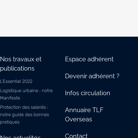
Nos travaux et
Espace adhérent
publications
Devenir adhérent ?
L’Essentiel 2022
Logistique urbaine : notre
Infos circulation
Manifeste
Protection des salariés :
Annuaire TLF
notre guide des bonnes
Overseas
pratiques
Contact