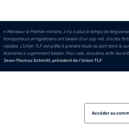
« Monsieur le Premier ministre, il n’y a plus le temps de tergiverse
transporteurs et logisticiens ont besoin d’un cap net, d’actes fort
rapides. L’Union TLF est prête à prendre toute sa part dans le su
économie a urgemment besoin. Pour cela, écoutons enfin les ent
Jean-Thomas Schmitt, président de l’Union TLF
Accéder au comm