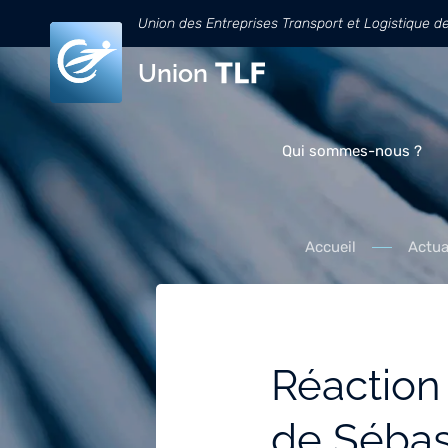
Union des Entreprises Transport et Logistique d
Union
Qui sommes-nous ?
Accueil
Actua
Réaction 
de Sébas