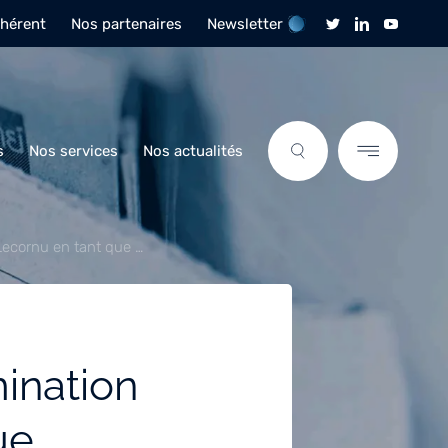
dhérent
Nos partenaires
Newsletter
s
Nos services
Nos actualités
Lecornu en tant que …
mination
ue