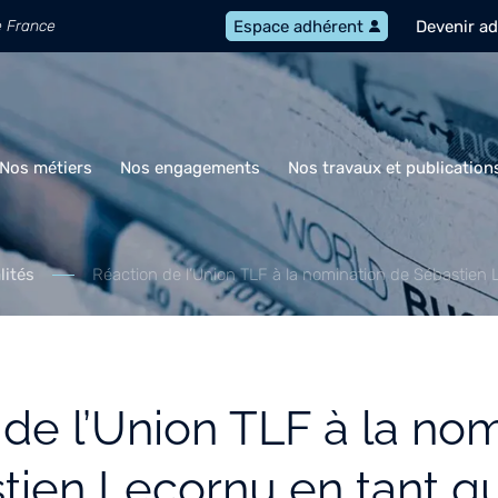
e France
Devenir a
Espace adhérent
Nos métiers
Nos engagements
Nos travaux et publication
lités
Réaction de l’Union TLF à la nomination de Sébastien 
de l’Union TLF à la no
tien Lecornu en tant q