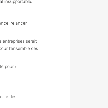
al insupportable.
ance, relancer
 entreprises serait
pour l’ensemble des
é pour :
;
es et les