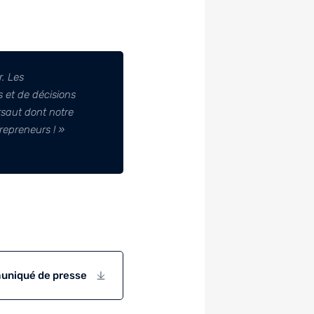
r. Les
s et de décisions
rsaut dont notre
repreneurs ! »
uniqué de presse