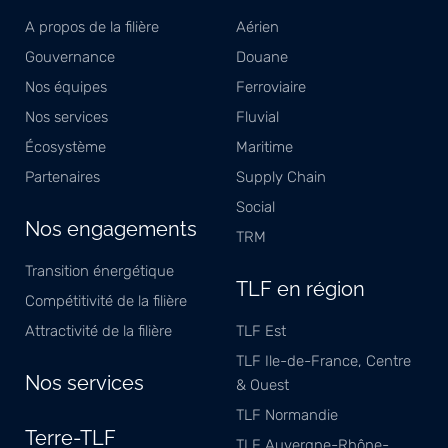
A propos de la filière
Aérien
Gouvernance
Douane
Nos équipes
Ferroviaire
Nos services
Fluvial
Écosystème
Maritime
Partenaires
Supply Chain
Social
Nos engagements
TRM
Transition énergétique
TLF en région
Compétitivité de la filière
Attractivité de la filière
TLF Est
TLF Ile-de-France, Centre
Nos services
& Ouest
TLF Normandie
Terre-TLF
TLF Auvergne-Rhône-