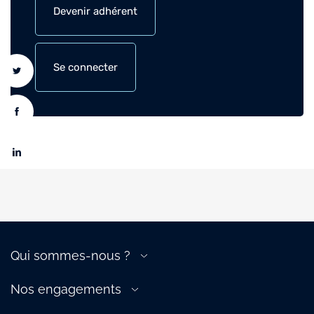
Devenir adhérent
Se connecter
Qui sommes-nous ?
A propos de la filière
Nos engagements
Gouvernance
Transition énergétique