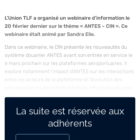
L’Union TLF a organisé un webinaire d’information le
20 février dernier sur le thème « ANTES – CIN ». Ce
webinaire était animé par Sandra Elie
.
Dans ce webinaire, le CIN présente les nouveautés du
système douanier ANTES avant son entrée en service le
6 mars prochain sur les plateformes aéroportuaires. Il
explore notamment l’impact d’ANTES sur les interactions
entre les acteurs de la plateforme et l’évolution des
processus et les potentiels solutions informatiques pour
procéder aux nouvelles formalités.
Retrouvez le replay ci-dessous.
La suite est réservée aux
adhérents