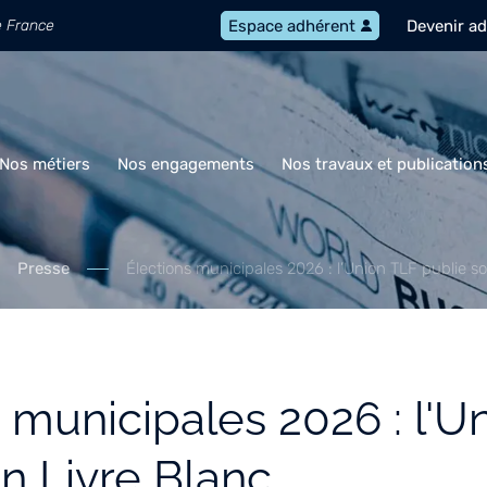
e France
Devenir a
Espace adhérent
Nos métiers
Nos engagements
Nos travaux et publication
Presse
Élections municipales 2026 : l’Union TLF publie s
 municipales 2026 : l'U
n Livre Blanc