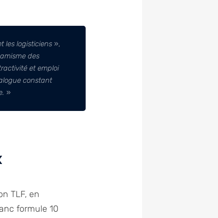
 les logisticiens
»,
amisme des
ractivité et emploi
dialogue constant
e.
»
x
ion TLF, en
lanc formule 10