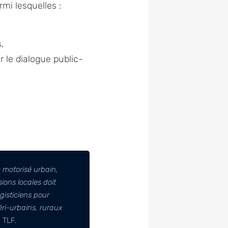
rmi lesquelles :
,
 le dialogue public-
 motorisé urbain,
ons locales doit
gisticiens pour
péri-urbains, ruraux
n TLF.