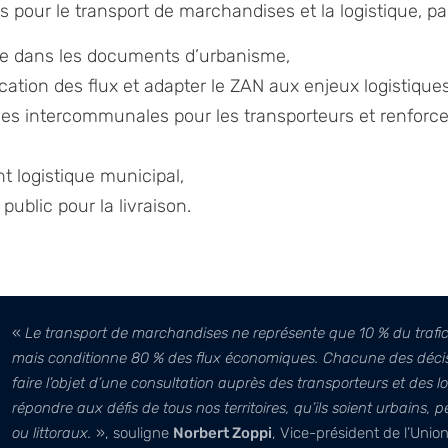
 pour le transport de marchandises et la logistique, pa
que dans les documents d’urbanisme,
cation des flux et adapter le ZAN aux enjeux logistiques
es intercommunales pour les transporteurs et renforcer
t logistique municipal,
ublic pour la livraison.
«
Le transport de marchandises ne représente que 10 % du trafic
mais conditionne 80 % des flux économiques. Chacune des décisi
faire l’objet d’une consultation auprès des transporteurs et des lo
répondre aux défis de tous nos territoires, qu’ils soient urbains, 
ou littoraux.
», souligne
Norbert Zoppi
, Vice-président de l’Unio