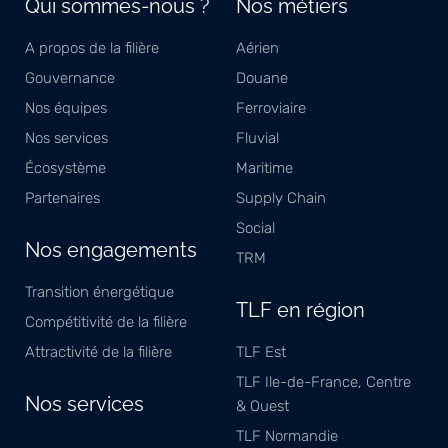
Qui sommes-nous ?
Nos métiers
A propos de la filière
Aérien
Gouvernance
Douane
Nos équipes
Ferroviaire
Nos services
Fluvial
Écosystème
Maritime
Partenaires
Supply Chain
Social
Nos engagements
TRM
Transition énergétique
TLF en région
Compétitivité de la filière
Attractivité de la filière
TLF Est
TLF Ile-de-France, Centre
Nos services
& Ouest
TLF Normandie