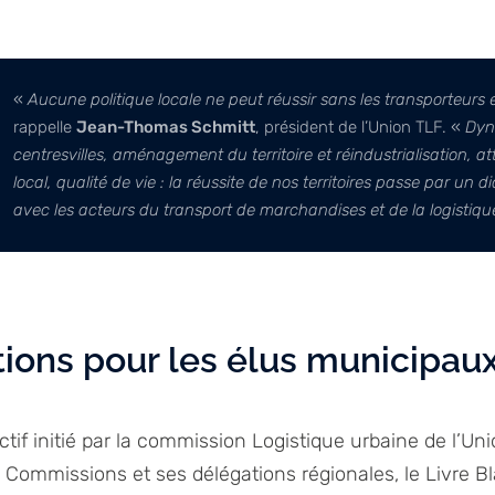
«
Aucune politique locale ne peut réussir sans les transporteurs et
rappelle
Jean-Thomas Schmitt
, président de l’Union TLF. «
Dyn
centresvilles, aménagement du territoire et réindustrialisation, att
local, qualité de vie : la réussite de nos territoires passe par un 
avec les acteurs du transport de marchandises et de la logistiqu
tions pour les élus municipau
lectif initié par la commission Logistique urbaine de l’Un
 Commissions et ses délégations régionales, le Livre B