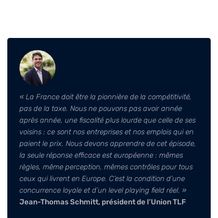
« La France doit être la pionnière de la compétitivité,
pas de la taxe.
Nous ne pouvons pas avoir année
après année, une fiscalité plus lourde que celle de ses
voisins : ce sont nos entreprises et nos emplois qui en
paient le prix. Nous devons apprendre de cet épisode,
la seule réponse efficace est européenne : mêmes
règles, même perception, mêmes contrôles pour tous
ceux qui livrent en Europe. C’est la condition d’une
concurrence loyale et d’un level playing field réel. »
Jean-Thomas Schmitt, président de l’Union TLF