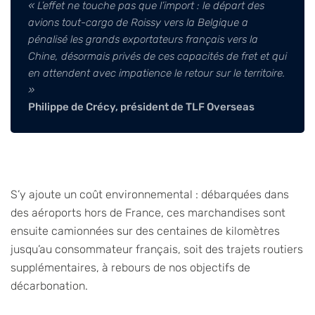
« L’effet ne touche pas que l’import : le départ des
avions tout-cargo de Roissy vers la Belgique a
pénalisé les grands exportateurs français vers la
Chine, désormais privés de ces capacités de fret et qui
en attendent avec impatience le retour sur le territoire.
»
Philippe de Crécy, président de TLF Overseas
S’y ajoute un coût environnemental : débarquées dans
des aéroports hors de France, ces marchandises sont
ensuite camionnées sur des centaines de kilomètres
jusqu’au consommateur français, soit des trajets routiers
supplémentaires, à rebours de nos objectifs de
décarbonation.