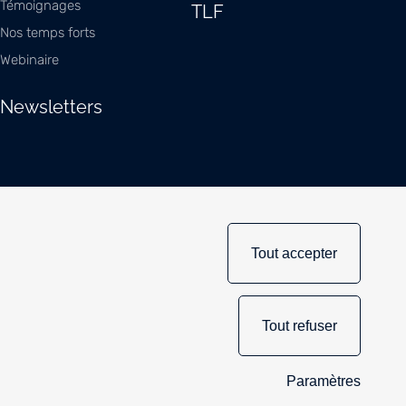
Témoignages
TLF
Nos temps forts
Webinaire
Newsletters
Tout accepter
Tout refuser
167
Paramètres
amétrage des cookies
148