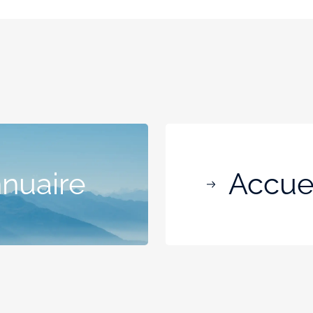
nnuaire
Accuei