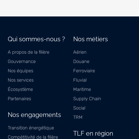
Qui sommes-nous ?
Nos métiers
A propos de la filière
Aérien
Gouvernance
Douane
Nos équipes
Ferroviaire
Nos services
Fluvial
Écosystème
Maritime
Partenaires
Supply Chain
Social
Nos engagements
TRM
Transition énergétique
TLF en région
Compétitivité de la filière