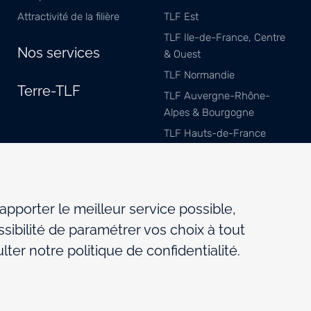
Attractivité de la filière
TLF Est
TLF Ile-de-France, Centre
Nos services
& Ouest
TLF Normandie
Terre-TLF
TLF Auvergne-Rhône-
Alpes & Bourgogne
TLF Hauts-de-France
TLF Méditerranée
TLF Sud-Ouest
TLF Pays de Savoie
 apporter le meilleur service possible,
sibilité de paramétrer vos choix à tout
ter notre politique de confidentialité.
Mentions légales
Politique de gestion des cookies
Par