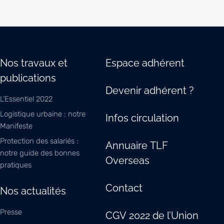
Nos travaux et
Espace adhérent
publications
Devenir adhérent ?
L’Essentiel 2022
Logistique urbaine : notre
Infos circulation
Manifeste
Protection des salariés :
Annuaire TLF
notre guide des bonnes
Overseas
pratiques
Contact
Nos actualités
Presse
CGV 2022 de l’Union