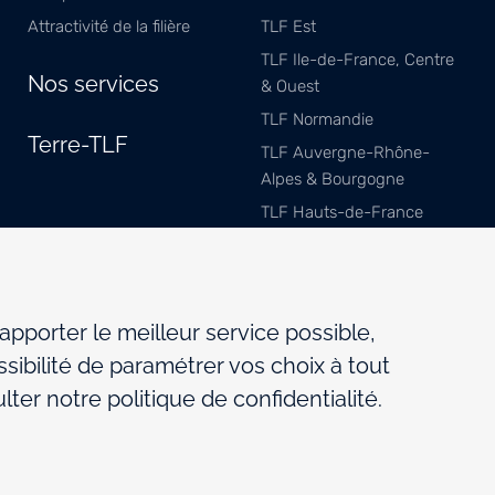
Attractivité de la filière
TLF Est
TLF Ile-de-France, Centre
Nos services
& Ouest
TLF Normandie
Terre-TLF
TLF Auvergne-Rhône-
Alpes & Bourgogne
TLF Hauts-de-France
TLF Méditerranée
TLF Sud-Ouest
TLF Pays de Savoie
 apporter le meilleur service possible,
sibilité de paramétrer vos choix à tout
ter notre politique de confidentialité.
Mentions légales
Politique de gestion des cookies
Par