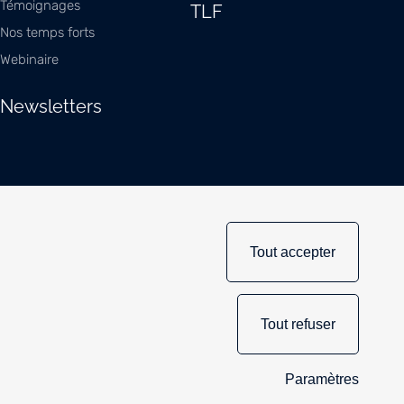
Témoignages
TLF
Nos temps forts
Webinaire
Newsletters
Tout accepter
Tout refuser
167
Paramètres
amétrage des cookies
148