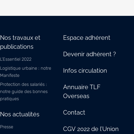
Nos travaux et
Espace adhérent
publications
Devenir adhérent ?
L’Essentiel 2022
Logistique urbaine : notre
Infos circulation
Manifeste
Protection des salariés :
Annuaire TLF
notre guide des bonnes
Overseas
pratiques
Contact
Nos actualités
Presse
CGV 2022 de l’Union