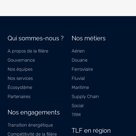
Qui sommes-nous ?
Nos métiers
A propos de la filière
Aérien
Gouvernance
Douane
Nos équipes
Ferroviaire
Nos services
Fluvial
Écosystème
Maritime
Partenaires
Supply Chain
Social
Nos engagements
TRM
Transition énergétique
TLF en région
Compétitivité de la filière