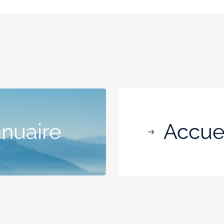
nnuaire
Accuei