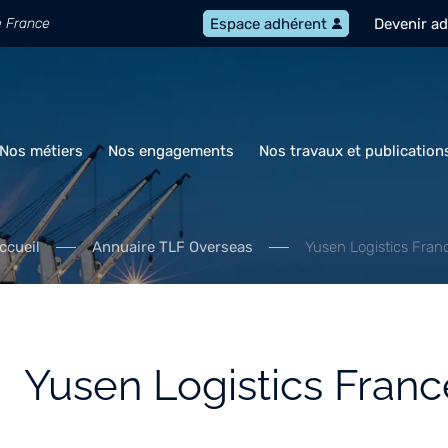
e France
Devenir a
Espace adhérent
Nos métiers
Nos engagements
Nos travaux et publication
ccueil
Annuaire TLF Overseas
Yusen Logistics Fran
Yusen Logistics Franc