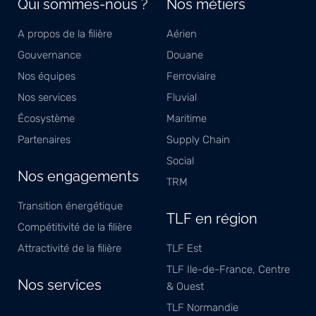
Qui sommes-nous ?
Nos métiers
A propos de la filière
Aérien
Gouvernance
Douane
Nos équipes
Ferroviaire
Nos services
Fluvial
Écosystème
Maritime
Partenaires
Supply Chain
Social
Nos engagements
TRM
Transition énergétique
TLF en région
Compétitivité de la filière
Attractivité de la filière
TLF Est
TLF Ile-de-France, Centre
Nos services
& Ouest
TLF Normandie