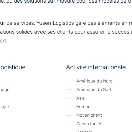
ie, ou des solutions sur mesure pour des modèles de tr
ur de services, Yusen Logistics gère ces éléments en m
tions solides avec ses clients pour assurer le succès 
rt.
Logistique
Activité internationale
Amérique du Nord
upage
Amérique du Sud
Asie
osage
Europe
Moyen orient
Océan Indien