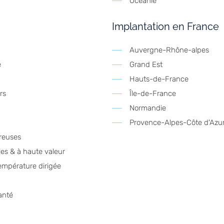
Océanie
Implantation en France
Auvergne-Rhône-alpes
e
Grand Est
Hauts-de-France
rs
Île-de-France
Normandie
Provence-Alpes-Côte d'Azu
reuses
es & à haute valeur
empérature dirigée
anté