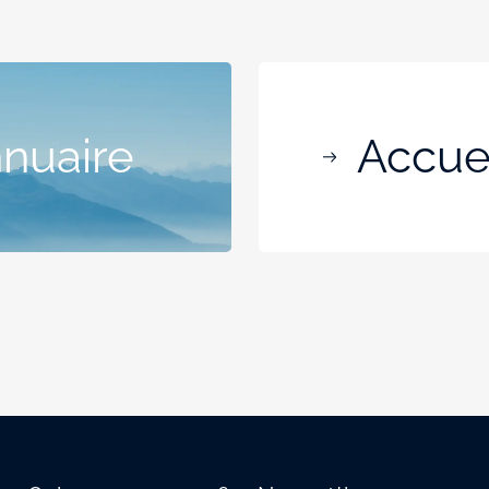
nnuaire
Accuei