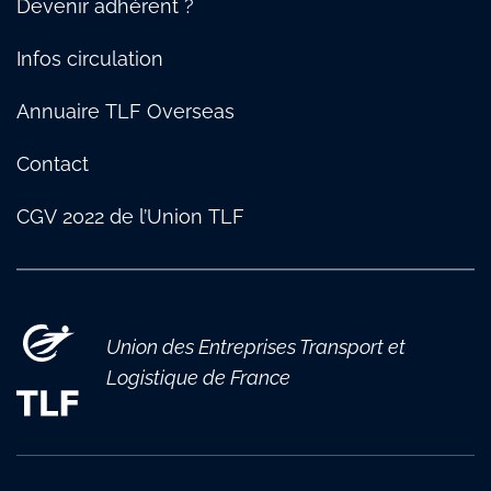
TLF Pays de Savoie
Devenir adhérent ?
Infos circulation
Annuaire TLF Overseas
Contact
CGV 2022 de l’Union TLF
Union des Entreprises Transport et
Logistique de France