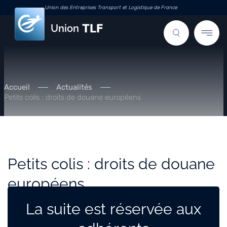
Union des Entreprises Transport et Logistique de France
Union
Accueil
Actualités
Petits colis : droits de douane européens
Petits colis : droits de douane
européens
La suite est réservée aux
AGENDA
01.07.2026