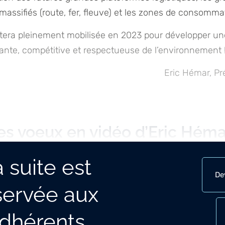
assifiés (route, fer, fleuve) et les zones de consomma
stera pleinement mobilisée en 2023 pour développer un
ante, compétitive et respectueuse de l’environnement 
Eric Hémar, Pr
es voeux en vidéo d’Eric Héma
TLF
 suite est
De
servée aux
dhérents