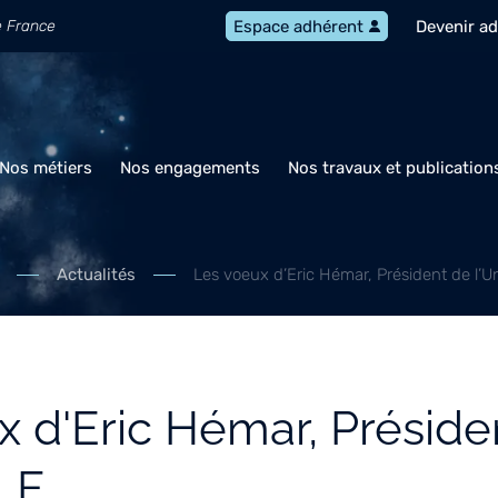
e France
Devenir a
Espace adhérent
Nos métiers
Nos engagements
Nos travaux et publication
Actualités
Les voeux d’Eric Hémar, Président de l’U
x d'Eric Hémar, Préside
TLF