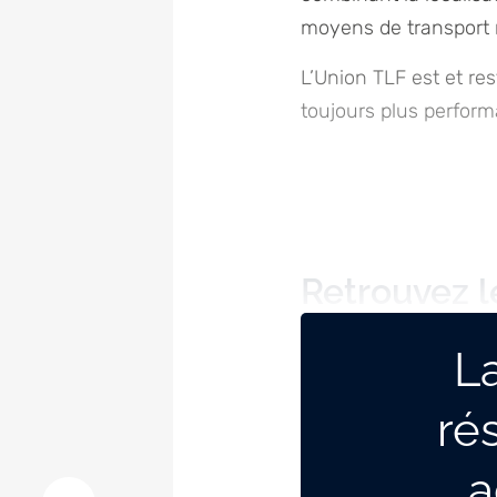
moyens de transport m
L’Union TLF est et re
toujours plus perform
Retrouvez l
de l’Union 
La
ré
a