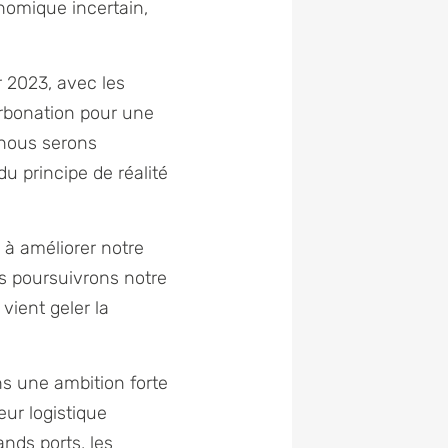
nomique incertain,
r 2023, avec les
carbonation pour une
 nous serons
u principe de réalité
, à améliorer notre
us poursuivrons notre
vient geler la
ns une ambition forte
eur logistique
ands ports, les