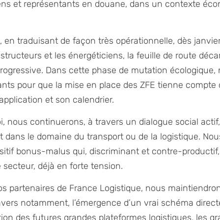
ciens et représentants en douane, dans un contexte éco
, en traduisant de façon très opérationnelle, dès janvie
nstructeurs et les énergéticiens, la feuille de route dé
t progressive. Dans cette phase de mutation écologique,
lants pour que la mise en place des ZFE tienne compte d
pplication et son calendrier.
oi, nous continuerons, à travers un dialogue social actif
oit dans le domaine du transport ou de la logistique. No
sitif bonus-malus qui, discriminant et contre-productif, 
 secteur, déjà en forte tension.
os partenaires de France Logistique, nous maintiendro
 travers notamment, l’émergence d’un vrai schéma direct
ion des futures grandes plateformes logistiques, les gr