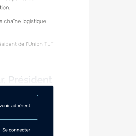
tion.
e chaîne logistique
!
ésident de l’Union TLF
r, Président
venir adhérent
Se connecter