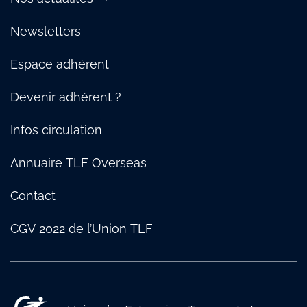
Maritime
Logistique urbaine : notre Manifeste
TLF Auvergne-Rhône-Alpes & Bourgogne
Presse
Supply Chain
Protection des salariés : notre guide des bonnes pratiques
Newsletters
TLF Hauts-de-France
Témoignages
Social
TLF Méditerranée
Nos temps forts
TRM
Espace adhérent
TLF Sud-Ouest
Webinaire
TLF Pays de Savoie
Devenir adhérent ?
Infos circulation
Annuaire TLF Overseas
Contact
CGV 2022 de l’Union TLF