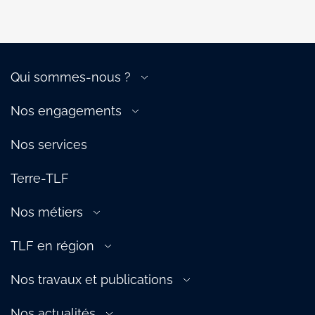
Qui sommes-nous ?
A propos de la filière
Nos engagements
Gouvernance
Transition énergétique
Nos équipes
Nos services
Compétitivité de la filière
Nos services
Attractivité de la filière
Terre-TLF
Écosystème
Partenaires
Nos métiers
Aérien
TLF en région
Douane
TLF Est
Ferroviaire
Nos travaux et publications
TLF Ile-de-France, Centre & Ouest
Fluvial
L’Essentiel 2022
TLF Normandie
Nos actualités