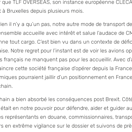
er que TLF OVERSEAS, son instance européenne CLECAT
t à Bruxelles depuis plusieurs mois.
ien il n’y a qu’un pas, notre autre mode de transport de
ensemble accueille avec intérêt et salue l’audace de
e tout cargo. C’est bien vu dans un contexte de déficit
se. Notre regret pour l’instant est de voir les avions o
ts français ne manquent pas pour les accueillir. Avec d
aincre cette société française d’opérer depuis la Franc
iques pourraient jaillir d’un positionnement en France
chain.
ain a bien absorbé les conséquences post Brexit. Côt
i était en notre pouvoir pour défendre, aider et guider 
s représentants en douane, commissionnaires, transport
en extrême vigilance sur le dossier et suivons de près