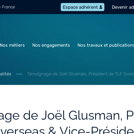
e France
Devenir a
Espace adhérent
Nos métiers
Nos engagements
Nos travaux et publication
alités
Témoignage de Joël Glusman, Président de TLF Over
ge de Joël Glusman, P
verseas & Vice-Préside