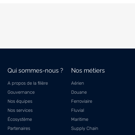
Qui sommes-nous ?
Nos métiers
A propos de la filière
Aérien
Gouvernance
Douane
Nos équipes
Ferroviaire
Nos services
Fluvial
Écosystème
Maritime
Partenaires
Supply Chain