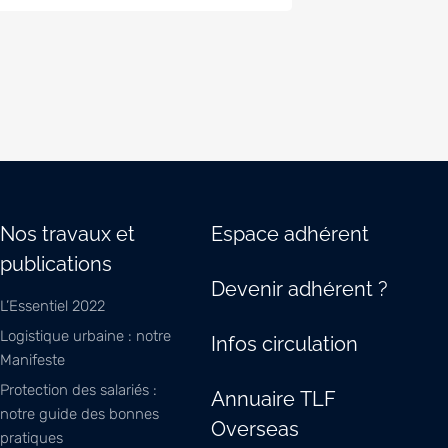
Nos travaux et
Espace adhérent
publications
Devenir adhérent ?
L’Essentiel 2022
Logistique urbaine : notre
Infos circulation
Manifeste
Protection des salariés :
Annuaire TLF
notre guide des bonnes
Overseas
pratiques