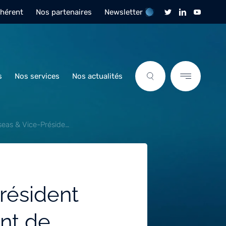
dhérent
Nos partenaires
Newsletter
s
Nos services
Nos actualités
seas & Vice-Préside…
résident
nt de