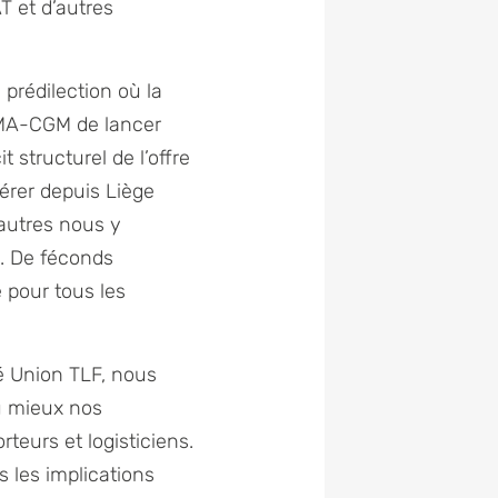
 et d’autres
 prédilection où la
 CMA-CGM de lancer
 structurel de l’offre
pérer depuis Liège
’autres nous y
e. De féconds
 pour tous les
é Union TLF, nous
au mieux nos
eurs et logisticiens.
 les implications