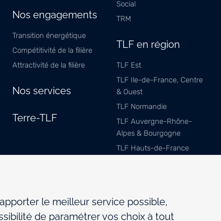
Social
Nos engagements
TRM
Transition énergétique
TLF en région
Compétitivité de la filière
Attractivité de la filière
TLF Est
TLF Ile-de-France, Centre
Nos services
& Ouest
TLF Normandie
Terre-TLF
TLF Auvergne-Rhône-
Alpes & Bourgogne
TLF Hauts-de-France
TLF Méditerranée
TLF Sud-Ouest
TLF Pays de Savoie
 apporter le meilleur service possible,
sibilité de paramétrer vos choix à tout