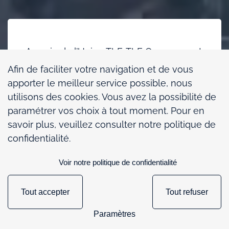
Au sein de l’Union TLF, TLF Overseas est
l’organisation professionnelle
Afin de faciliter votre navigation et de vous
internationale regroupant les entreprises
apporter le meilleur service possible, nous
organisatrices de transports aériens,
utilisons des cookies. Vous avez la possibilité de
maritimes et les représentants en
paramétrer vos choix à tout moment. Pour en
douane. TLF Overseas, à travers ses
savoir plus, veuillez consulter notre politique de
adhérents, représente à l’import et à
confidentialité.
l’export 85% des flux de marchandises
Voir notre politique de confidentialité
maritimes conteneurisés, 90% des flux
aériens en général cargo et plus de 95%
Tout accepter
Tout refuser
des opérations douanières.
167
Paramètres