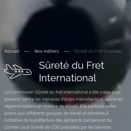
Accueil
Nos métiers
Sûreté du Fret Overseas
Sûreté du Fret
International
La Commission Sûreté du fret international a été créée pour
prévenir contre les menaces d’actes malveillants et suivre les
règlementations en matière de sûreté. Elle participe entre
autres aux différents groupes de travail et plénières à
l’initiative de la préfecture des aéroports parisiens et du
Comité Local Sûreté de CDG présidées par les Services