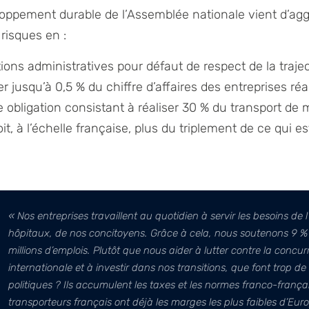
ppement durable de l’Assemblée nationale vient d’ag
 risques en :
tions administratives pour défaut de respect de la traje
er jusqu’à 0,5 % du chiffre d’affaires des entreprises ré
 obligation consistant à réaliser 30 % du transport de
it, à l’échelle française, plus du triplement de ce qui es
« Nos entreprises travaillent au quotidien à servir les besoins de l
hôpitaux, de nos concitoyens. Grâce à cela, nous soutenons 9 % 
millions d’emplois. Plutôt que nous aider à lutter contre la concu
internationale et à investir dans nos transitions, que font trop d
politiques ? Ils accumulent les taxes et les normes franco-frança
transporteurs français ont déjà les marges les plus faibles d’Eu