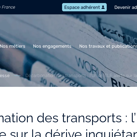
e France
Devenir a
Espace adhérent
Nos métiers
Nos engagements
Nos travaux et publication
esse
Décarbonation des transports : l’Union TLF alerte sur l
tion des transports : l
e sur la dérive inquiéta