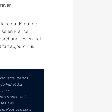
graver
ctoire ou défaut de
alisé en France,
 marchandises en fret
t fait aujourd’hui.
’industrie, de nos
du PIB et 3,2
rrence
e nos responsables
ises. Les
rope. Nous appelons