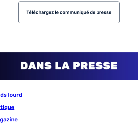
Téléchargez le communiqué de presse
ids lourd
stique
agazine