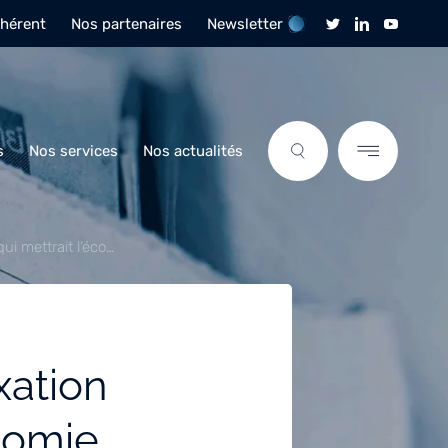
dhérent
Nos partenaires
Newsletter
s
Nos services
Nos actualités
ui mettrait l’éco…
xation
onomie