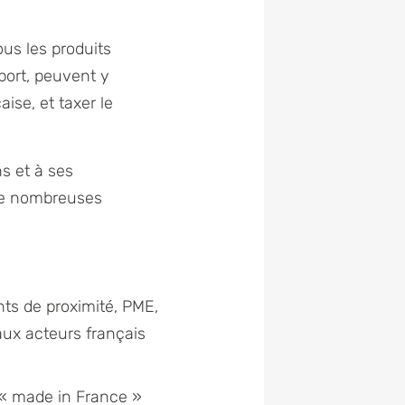
ous les produits
port, peuvent y
aise, et taxer le
ns et à ses
 de nombreuses
nts de proximité, PME,
aux acteurs français
u « made in France »