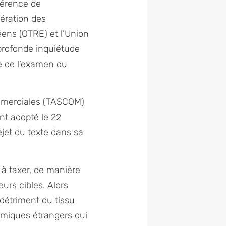
férence de
dération des
éens (OTRE) et l’Union
 profonde inquiétude
re de l’examen du
ommerciales (TASCOM)
nt adopté le 22
ejet du texte dans sa
à taxer, de manière
urs cibles. Alors
 détriment du tissu
nomiques étrangers qui