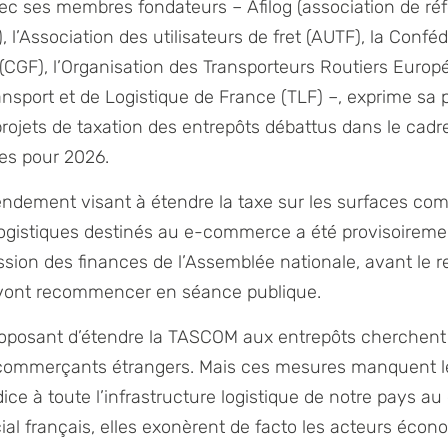
ec ses membres fondateurs – Afilog (association de ré
e), l’Association des utilisateurs de fret (AUTF), la Confé
(CGF), l’Organisation des Transporteurs Routiers Europ
ansport et de Logistique de France (TLF) –, exprime sa
projets de taxation des entrepôts débattus dans le cad
ces pour 2026.
mendement visant à étendre la taxe sur les surfaces c
logistiques destinés au e-commerce a été provisoireme
sion des finances de l’Assemblée nationale, avant le r
s vont recommencer en séance publique.
osant d’étendre la TASCOM aux entrepôts cherchent 
e-commerçants étrangers. Mais ces mesures manquent le
dice à toute l’infrastructure logistique de notre pays au
ial français, elles exonèrent de facto les acteurs éco