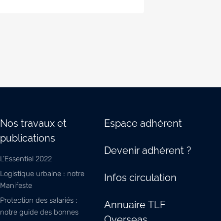
Nos travaux et
Espace adhérent
publications
Devenir adhérent ?
L’Essentiel 2022
Logistique urbaine : notre
Infos circulation
Manifeste
Protection des salariés :
Annuaire TLF
notre guide des bonnes
Overseas