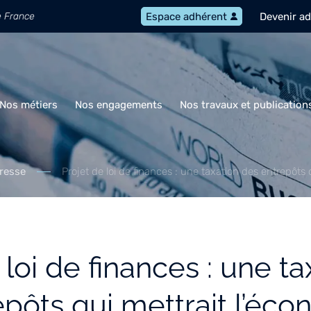
e France
Devenir a
Espace adhérent
Nos métiers
Nos engagements
Nos travaux et publication
resse
Projet de loi de finances : une taxation des entrepôts q
 loi de finances : une ta
pôts qui mettrait l’éc