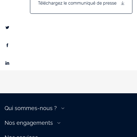
Téléchargez le communiqué de presse
Qui sommes-nous ?
A propos de la filière
Nos engagements
Gouvernance
Transition énergétique
Nos équipes